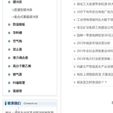
缓冲床
煤化工大发展带来机遇 特
普通型缓冲床
10月下旬华东沿海电厂动
复合式重载缓冲床
工业用电增速同比大幅下
防溢裙板
淮北矿业集团工程建设公司
导料槽
国网一季度电网投资365亿元
空气炮
2012年煤炭市场供需分析
逆止器
2011年全社会用电量达469
液力偶合器
2012年电力行业投资策略
高分子聚乙烯
内蒙古严禁煤炭生产企业
锁气器
电价上调预期高涨 方案或
煤炭是怎样形成的？？
纠偏装置
落煤管
联系我们
Contactt us
地址：北京丰台区菜户营58号财富西