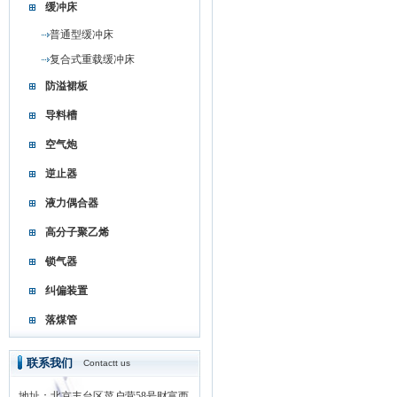
缓冲床
普通型缓冲床
复合式重载缓冲床
防溢裙板
导料槽
空气炮
逆止器
液力偶合器
高分子聚乙烯
锁气器
纠偏装置
落煤管
联系我们
Contactt us
地址：北京丰台区菜户营58号财富西