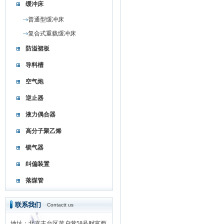
缓冲床
普通型缓冲床
复合式重载缓冲床
防溢裙板
导料槽
空气炮
逆止器
液力偶合器
高分子聚乙烯
锁气器
纠偏装置
落煤管
联系我们
Contactt us
地址：北京丰台区菜户营58号财富西