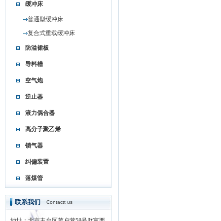
缓冲床
普通型缓冲床
复合式重载缓冲床
防溢裙板
导料槽
空气炮
逆止器
液力偶合器
高分子聚乙烯
锁气器
纠偏装置
落煤管
联系我们
Contactt us
地址：北京丰台区菜户营58号财富西