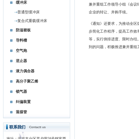
缓冲床
兼并重组工作领导小组《会议
普通型缓冲床
企业的转让、并购手续。
复合式重载缓冲床
《通知》还要求，为推动全区
防溢裙板
步简化工作程序，提高工作效
等，实行倒排进度、限时办结
导料槽
到的问题，积极推进兼并重组
空气炮
逆止器
液力偶合器
高分子聚乙烯
锁气器
纠偏装置
落煤管
联系我们
Contactt us
地址：北京丰台区菜户营58号财富西