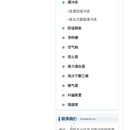
缓冲床
普通型缓冲床
复合式重载缓冲床
防溢裙板
导料槽
空气炮
逆止器
液力偶合器
高分子聚乙烯
锁气器
纠偏装置
落煤管
联系我们
Contactt us
地址：北京丰台区菜户营58号财富西