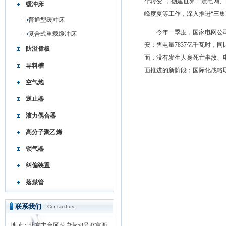
个转变”，创建世界一流电网
缓冲床
峰度夏等工作，深入推进“三集
普通型缓冲床
今年一季度，国家电网公司完成电
复合式重载缓冲床
安；售电量7837亿千瓦时，
防溢裙板
面，没有发生人身死亡事故、电
导料槽
面推进的新阶段；国际化战略
空气炮
逆止器
液力偶合器
高分子聚乙烯
锁气器
纠偏装置
落煤管
联系我们
Contactt us
地址：北京丰台区菜户营58号财富西