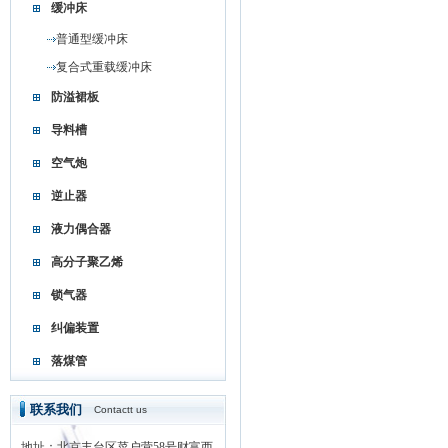
缓冲床
普通型缓冲床
复合式重载缓冲床
防溢裙板
导料槽
空气炮
逆止器
液力偶合器
高分子聚乙烯
锁气器
纠偏装置
落煤管
联系我们
Contactt us
地址：北京丰台区菜户营58号财富西