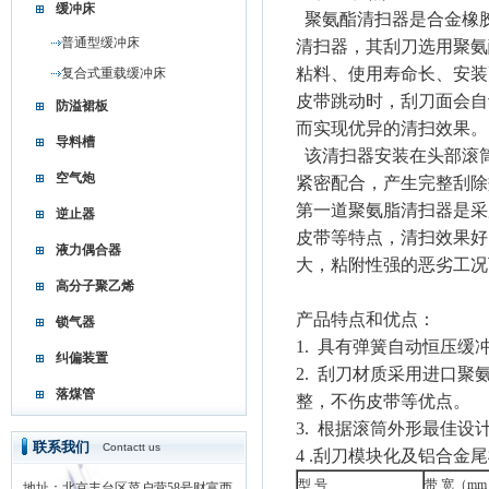
缓冲床
聚氨酯清扫器是合金橡
普通型缓冲床
清扫器，其刮刀选用聚氨
粘料、使用寿命长、安装
复合式重载缓冲床
皮带跳动时，刮刀面会自
防溢裙板
而实现优异的清扫效果。
导料槽
该清扫器安装在头部滚
空气炮
紧密配合，产生完整刮除
第一道聚氨脂清扫器是采
逆止器
皮带等特点，清扫效果好
液力偶合器
大，粘附性强的恶劣工况
高分子聚乙烯
产品特点和优点：
锁气器
1. 具有弹簧自动恒压
纠偏装置
2. 刮刀材质采用进口
落煤管
整，不伤皮带等优点。
3. 根据滚筒外形最佳
联系我们
Contactt us
4 .刮刀模块化及铝合
型 号
带 宽（m
地址：北京丰台区菜户营58号财富西