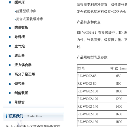
缓冲床
清扫器专利缓冲装置、双弹簧张
普通型缓冲床
复合式聚氨酯材料橡胶+武钢合
复合式重载缓冲床
产品特点和优点
防溢裙板
RE-WG02设计有多级缓冲，
导料槽
力件、张紧弹簧、橡胶扭力垫。
空气炮
过。
逆止器
产品规格型号及参数
液力偶合器
型 号
带 宽（m
高分子聚乙烯
RE-WG02-65
650
锁气器
RE-WG02-80
800
RE-WG02-100
1000
纠偏装置
RE-WG02-120
1200
落煤管
RE-WG02-140
1400
RE-WG02-160
1600
联系我们
Contactt us
RE-WG02-180
1800
地址：北京丰台区菜户营58号财富西